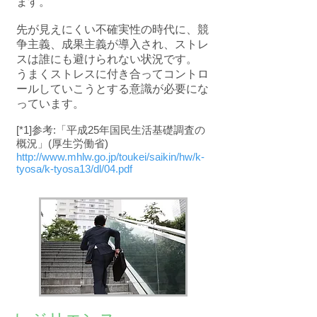
ます。
先が見えにくい不確実性の時代に、競
争主義、成果主義が導入され、ストレ
スは誰にも避けられない状況です。
うまくストレスに付き合ってコントロ
ールしていこうとする意識が必要にな
っています。
[*1]参考:「平成25年国民生活基礎調査の
概況」(厚生労働省)
http://www.mhlw.go.jp/toukei/saikin/hw/k-
tyosa/k-tyosa13/dl/04.pdf