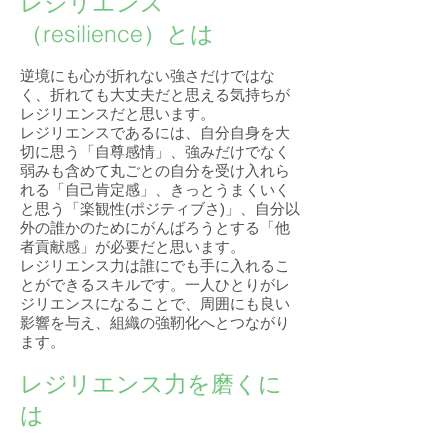
レジリエンス
（resilience）とは
逆境にも心が折れない強さだけではな
く、折れても大丈夫だと思える気持ちが
レジリエンスだと思います。
レジリエンスであるには、自分自身を大
切に思う「自尊感情」、強みだけでなく
弱みも含めて丸ごとの自分を受け入れら
れる「自己肯定感」、きっとうまくいく
と思う「楽観性(ポジティブさ)」、自分以
外の誰かのためにがんばろうとする「他
者貢献感」が必要だと思います。
レジリエンス力は誰にでも手に入れるこ
とができるスキルです。一人ひとりがレ
ジリエンスになることで、周囲にも良い
影響を与え、組織の強靭化へとつながり
ます。
レジリエンス力を磨くに
は